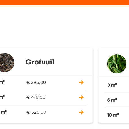
Grofvuil
m³
€
295,00
3 m³
m³
€
410,00
6 m³
 m³
€
525,00
10 m³