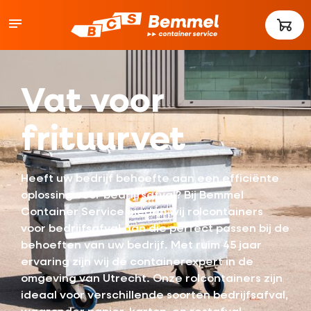
Vat voor
frituurvet
Heeft uw bedrijf behoefte aan een efficiënte
oplossing voor bedrijfsafval? Bij Bemmel
Container Service bieden wij rolcontainers
voor bedrijfsafval aan die perfect passen bij de
behoeften van uw bedrijf. Met ruim 45 jaar
ervaring zijn wij dé containerexpert in de
omgeving van Utrecht. Onze rolcontainers zijn
ideaal voor verschillende soorten bedrijfsafval,