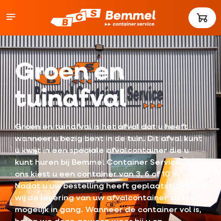
Groen en
tuinafval
Groen en tuinafval is het afval dat u heeft
wanneer u bezig bent in de tuin. Dit afval kunt
u kwijt in een speciale afvalcontainer die u
kunt huren bij Bemmel Container Service. Bij
ons kiest u een container van 3, 6 of 10 m³.
Nadat u uw bestelling heeft geplaatst, zetten
wij de levering van uw afvalcontainer zo snel
mogelijk in gang. Wanneer de container vol is,