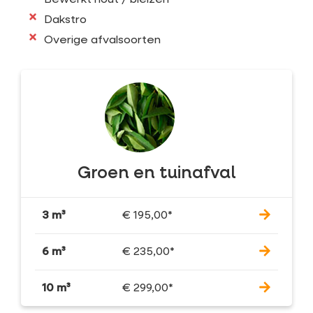
Bewerkt hout / bielzen
Dakstro
Overige afvalsoorten
Groen en tuinafval
3 m³
€
195,00
*
6 m³
€
235,00
*
10 m³
€
299,00
*