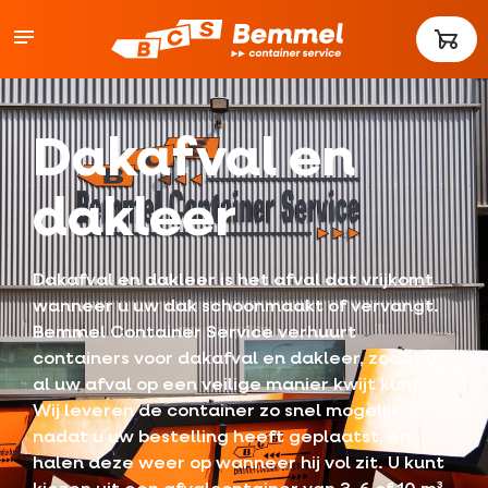
Dakafval en
dakleer
Dakafval en dakleer is het afval dat vrijkomt
wanneer u uw dak schoonmaakt of vervangt.
Bemmel Container Service verhuurt
containers voor dakafval en dakleer, zodat u
al uw afval op een veilige manier kwijt kunt.
Wij leveren de container zo snel mogelijk
nadat u uw bestelling heeft geplaatst, en
halen deze weer op wanneer hij vol zit. U kunt