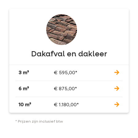
Dakafval en dakleer
3 m³
€
595,00
*
6 m³
€
875,00
*
10 m³
€
1.180,00
*
* Prijzen zijn inclusief btw