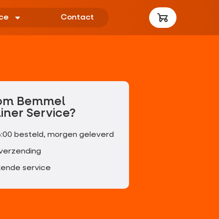
ce
Contact
om Bemmel
iner Service?
6:00 besteld, morgen geleverd
 verzending
kende service