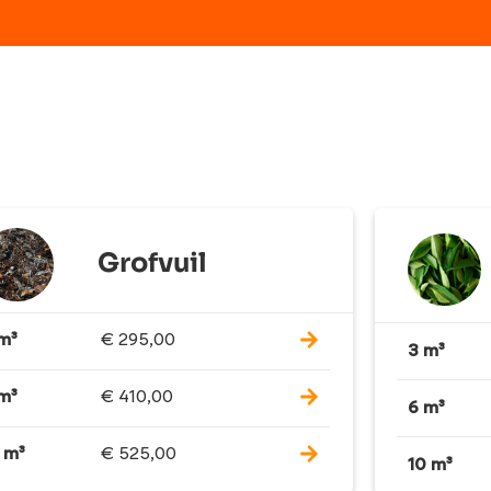
Grofvuil
m³
€
295,00
3 m³
m³
€
410,00
6 m³
 m³
€
525,00
10 m³