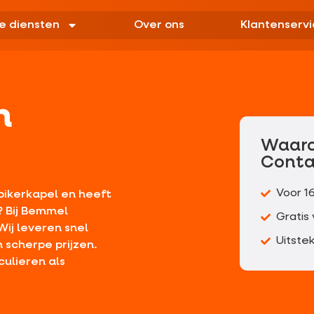
e diensten
Over ons
Klantenservi
n
Waar
Conta
Voor 1
pikerkapel en heeft
? Bij Bemmel
Gratis
ij leveren snel
Uitste
 scherpe prijzen.
culieren als