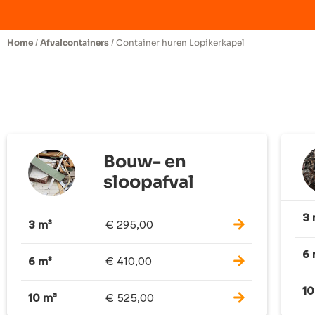
Home
/
Afvalcontainers
/ Container huren Lopikerkapel
Bouw- en
sloopafval
3 
3 m³
€
295,00
6 
6 m³
€
410,00
10
10 m³
€
525,00