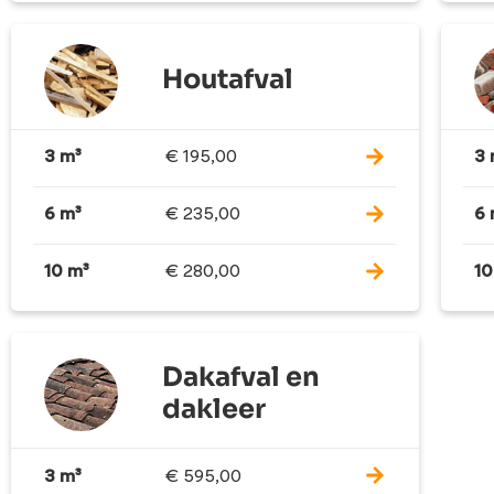
Houtafval
3 m³
€
195,00
3 
6 m³
€
235,00
6 
10 m³
€
280,00
10
Dakafval en
dakleer
3 m³
€
595,00