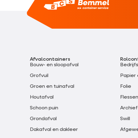
Afvalcontainers
Rolcon
Bouw- en sloopafval
Bedrijf
Grofvuil
Papier 
Groen en tuinafval
Folie
Houtafval
Flessen
Schoon puin
Archief
Grondafval
Swill
Dakafval en dakleer
Afgewer