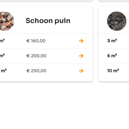
Schoon puin
m³
€
160,00
3 m³
m³
€
200,00
6 m³
 m³
€
250,00
10 m³