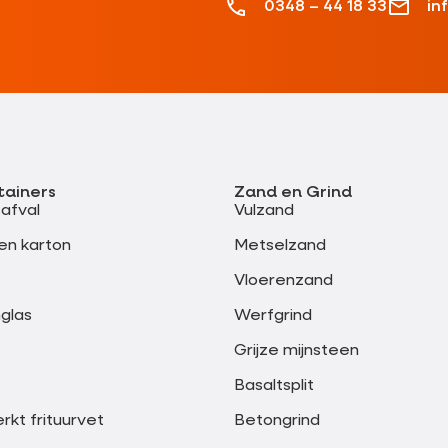
0348 – 44 18 33
in
tainers
Zand en Grind
safval
Vulzand
en karton
Metselzand
Vloerenzand
glas
Werfgrind
Grijze mijnsteen
Basaltsplit
kt frituurvet
Betongrind