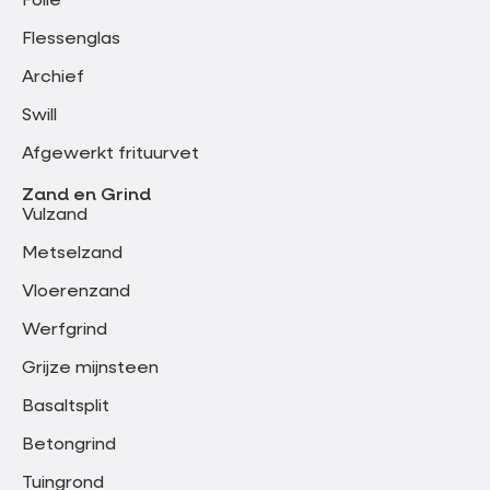
Folie
Flessenglas
Archief
Swill
Afgewerkt frituurvet
Zand en Grind
Vulzand
Metselzand
Vloerenzand
Werfgrind
Grijze mijnsteen
Basaltsplit
Betongrind
Tuingrond