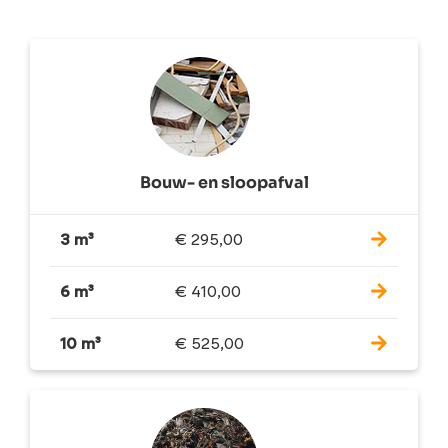
Bouw- en sloopafval
3 m³
€
295,00
6 m³
€
410,00
10 m³
€
525,00