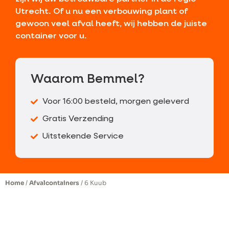
Utrecht. Of u nu een verbouwing plant of
gewoon veel afval heeft, wij hebben de juiste
container voor u.
Waarom Bemmel?
Voor 16:00 besteld, morgen geleverd
Gratis Verzending
Uitstekende Service
Home
/
Afvalcontainers
/ 6 Kuub