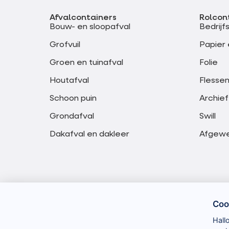
Afvalcontainers
Rolcon
Bouw- en sloopafval
Bedrijf
Grofvuil
Papier 
Groen en tuinafval
Folie
Houtafval
Flessen
Schoon puin
Archief
Grondafval
Swill
Dakafval en dakleer
Afgewer
Coo
Hall