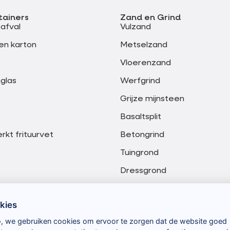
tainers
Zand en Grind
safval
Vulzand
en karton
Metselzand
Vloerenzand
glas
Werfgrind
Grijze mijnsteen
Basaltsplit
kt frituurvet
Betongrind
Tuingrond
Dressgrond
Meng granulaat 0-20 mm
kies
Meng granulaat 0-40 mm
o, we gebruiken cookies om ervoor te zorgen dat de website goed