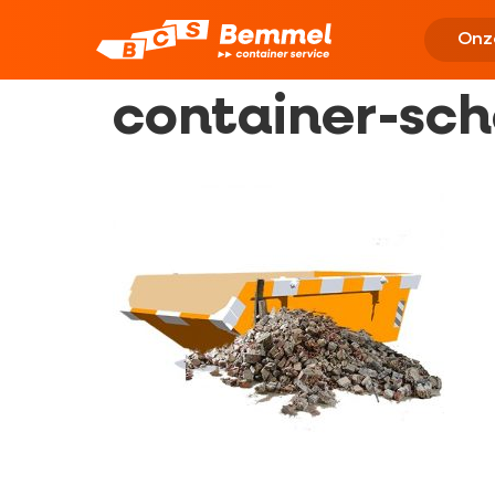
Onz
container-sc