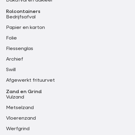
Dakafval en dakleer
Rolcontainers
Bedrijfsafval
Papier en karton
Folie
Flessenglas
Archief
Swill
Afgewerkt frituurvet
Zand en Grind
Vulzand
Metselzand
Vloerenzand
Werfgrind