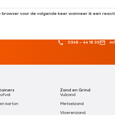
ze browser voor de volgende keer wanneer ik een reacti
0348 – 44 18 33
in
tainers
Zand en Grind
safval
Vulzand
en karton
Metselzand
Vloerenzand