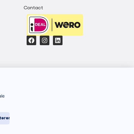
Contact
ale
teren
st