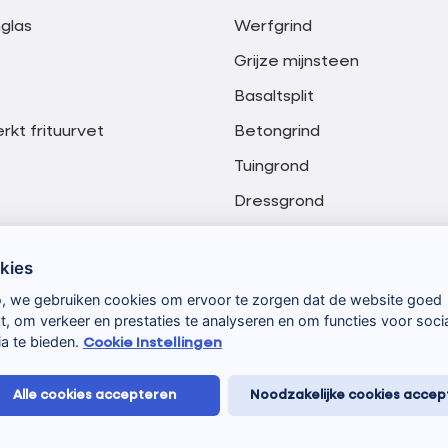
glas
Werfgrind
Grijze mijnsteen
Basaltsplit
kt frituurvet
Betongrind
Tuingrond
Dressgrond
Meng granulaat 0-20 mm
kies
Meng granulaat 0-40 mm
o, we gebruiken cookies om ervoor te zorgen dat de website goed
t, om verkeer en prestaties te analyseren en om functies voor soci
a te bieden.
Cookie Instellingen
Alle cookies accepteren
Noodzakelijke cookies accep
lgemene voorwaarden
Privacyverklaring
Verwerkersovereenkom