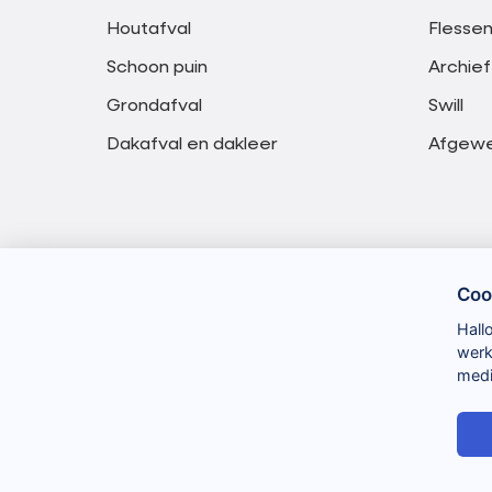
Houtafval
Flessen
Schoon puin
Archief
Grondafval
Swill
Dakafval en dakleer
Afgewer
Coo
Hall
werk
medi
A