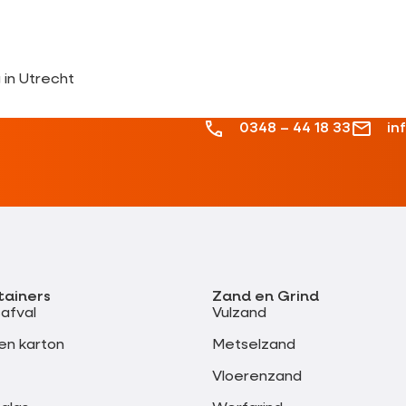
 in Utrecht
0348 – 44 18 33
in
tainers
Zand en Grind
safval
Vulzand
en karton
Metselzand
Vloerenzand