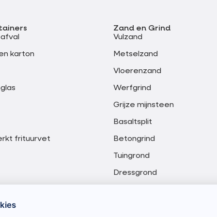
tainers
Zand en Grind
safval
Vulzand
en karton
Metselzand
Vloerenzand
glas
Werfgrind
Grijze mijnsteen
Basaltsplit
kt frituurvet
Betongrind
Tuingrond
Dressgrond
Meng granulaat 0-20 mm
kies
Meng granulaat 0-40 mm