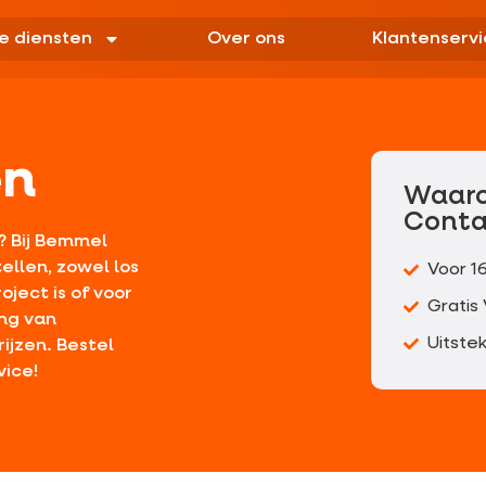
e diensten
Over ons
Klantenservi
en
Waar
Conta
? Bij Bemmel
llen, zowel los
Voor 1
oject is of voor
Gratis
ing van
Uitste
ijzen. Bestel
ice!