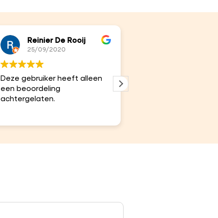
Reinier De Rooij
Jos Looman
25/09/2020
31/08/2020
Deze gebruiker heeft alleen
Deze gebruiker heeft 
een beoordeling
een beoordeling
achtergelaten.
achtergelaten.