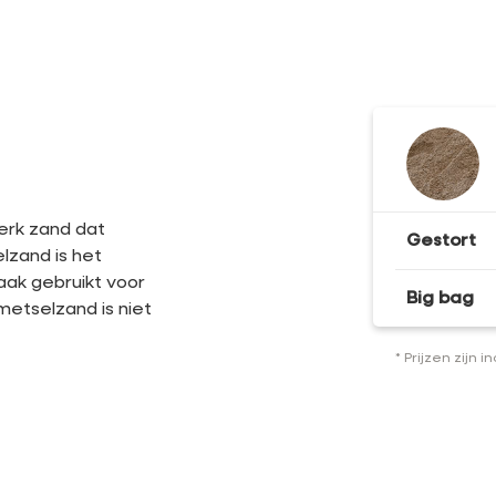
erk zand dat
Gestort
lzand is het
ak gebruikt voor
Big bag
etselzand is niet
* Prijzen zijn i