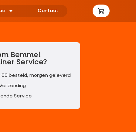
ce
Contact
om Bemmel
iner Service?
6:00 besteld, morgen geleverd
 Verzending
kende Service