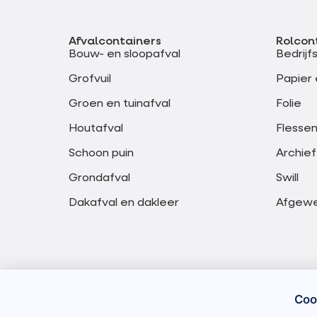
Afvalcontainers
Rolcon
Bouw- en sloopafval
Bedrijf
Grofvuil
Papier 
Groen en tuinafval
Folie
Houtafval
Flessen
Schoon puin
Archief
Grondafval
Swill
Dakafval en dakleer
Afgewer
Coo