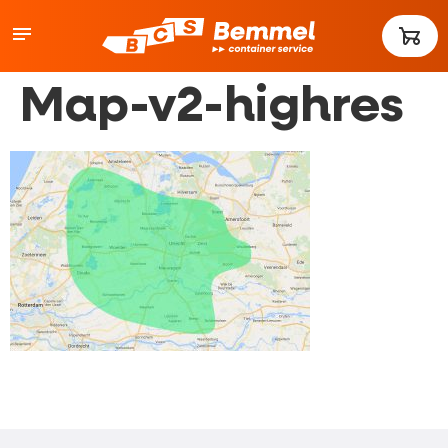
Map-v2-highres