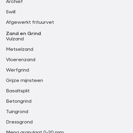
Archief
Swill
Afgewerkt frituurvet
Zand en Grind
Vulzand
Metselzand
Vloerenzand
Werfgrind
Grijze mijnsteen
Basaltsplit
Betongrind
Tuingrond
Dressgrond
Meng granulaat 0-20 mm