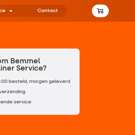
ce
Contact
om Bemmel
iner Service?
6:00 besteld, morgen geleverd
 verzending
kende service