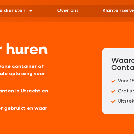
e diensten
Over ons
Klantenservi
r huren
Waar
Conta
wone container of
eale oplossing voor
Voor 1
Gratis
anten in Utrecht en
Uitste
ner gebruikt en waar