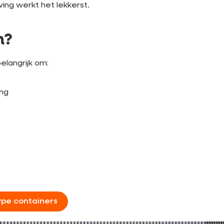
ing werkt het lekkerst.
n?
belangrijk om:
ing
ype containers