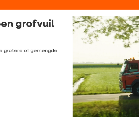
en grofvuil
je grotere of gemengde