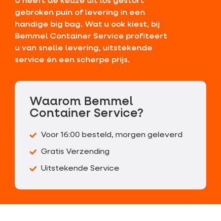
U heeft de keuze uit los gestort
gebroken puin of levering in een
handige big bag. Wat u ook kiest, bij
Bemmel Container Service profiteert
u van snelle levering, uitstekende
service én een scherpe prijs.
Waarom Bemmel
Container Service?
Voor 16:00 besteld, morgen geleverd
Gratis Verzending
Uitstekende Service