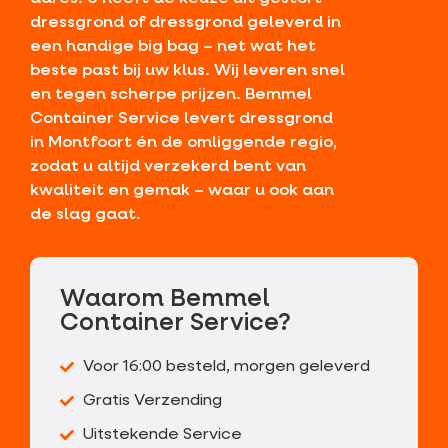
dressgrond of dressgrond geleverd in
een handige big bag – net wat het
beste past bij uw klus. Wij leveren snel
en tegen scherpe prijzen. Bemmel
Container Service levert dressgrond
in Montfoort én de omliggende regio,
zodat u altijd verzekerd bent van
kwaliteit en gemak – waar u ook aan
de slag gaat.
Waarom Bemmel
Container Service?
Voor 16:00 besteld, morgen geleverd
Gratis Verzending
Uitstekende Service