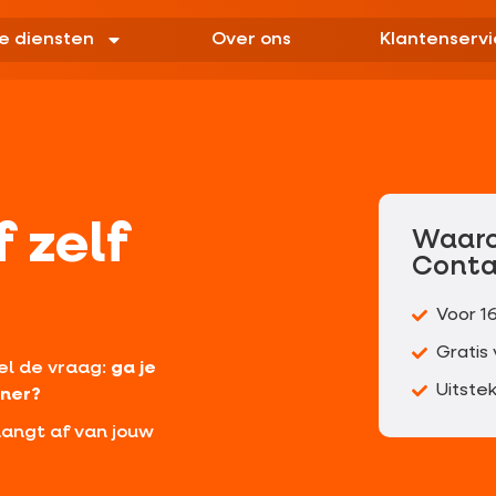
e diensten
Over ons
Klantenservi
 zelf
Waar
Conta
Voor 1
Gratis
el de vraag:
ga je
Uitste
iner?
hangt af van jouw