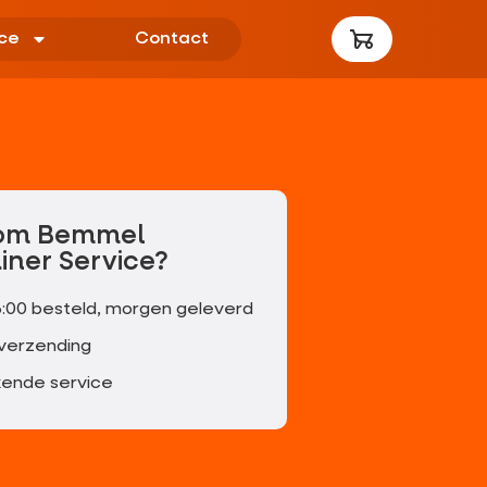
ce
Contact
om Bemmel
iner Service?
6:00 besteld, morgen geleverd
 verzending
kende service