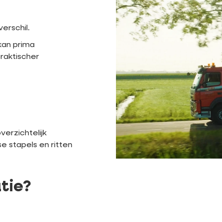
erschil.
kan prima
raktischer
verzichtelijk
e stapels en ritten
atie?