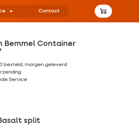
ce
Contact
 Bemmel Container
?
00 besteld, morgen geleverd
erzending
nde Service
Basalt split