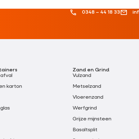
0348 – 44 18 33
in
tainers
Zand en Grind
safval
Vulzand
en karton
Metselzand
Vloerenzand
glas
Werfgrind
Grijze mijnsteen
Basaltsplit