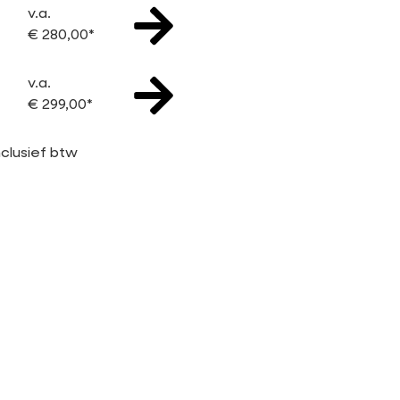
v.a.
€
280,00
*
v.a.
€
299,00
*
inclusief btw