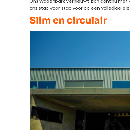
Ons wagenpark vernieuwt zich continu met vo
ons stap voor stap voor op een volledige el
Slim en circulair