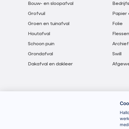
Bouw- en sloopafval
Bedrijf
Grofvuil
Papier 
Groen en tuinafval
Folie
Houtafval
Flessen
Schoon puin
Archief
Grondafval
Swill
Dakafval en dakleer
Afgewer
Coo
Hall
werk
medi