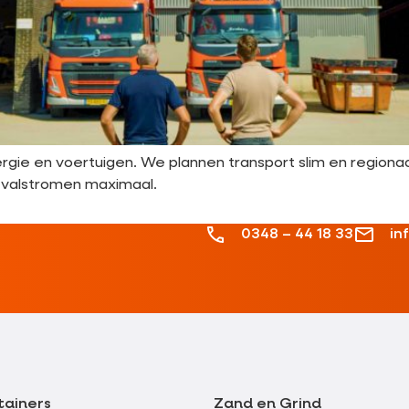
e en voertuigen. We plannen transport slim en regionaal, 
fvalstromen maximaal.
0348 – 44 18 33
in
tainers
Zand en Grind