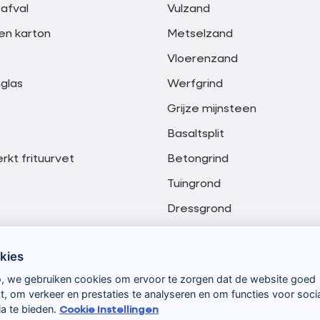
safval
Vulzand
en karton
Metselzand
Vloerenzand
glas
Werfgrind
Grijze mijnsteen
Basaltsplit
kt frituurvet
Betongrind
Tuingrond
Dressgrond
Meng granulaat 0-20 mm
kies
Meng granulaat 0-40 mm
o, we gebruiken cookies om ervoor te zorgen dat de website goed
t, om verkeer en prestaties te analyseren en om functies voor soci
a te bieden.
Cookie Instellingen