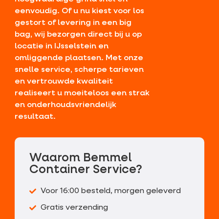
eenvoudig. Of u nu kiest voor los
gestort of levering in een big
bag, wij bezorgen direct bij u op
locatie in IJsselstein en
omliggende plaatsen. Met onze
snelle service, scherpe tarieven
en vertrouwde kwaliteit
realiseert u moeiteloos een strak
en onderhoudsvriendelijk
resultaat.
Waarom Bemmel
Container Service?
Voor 16:00 besteld, morgen geleverd
Gratis verzending