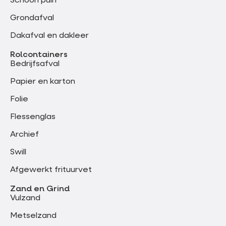
Schoon puin
Grondafval
Dakafval en dakleer
Rolcontainers
Bedrijfsafval
Papier en karton
Folie
Flessenglas
Archief
Swill
Afgewerkt frituurvet
Zand en Grind
Vulzand
Metselzand