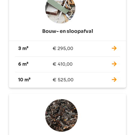
Bouw- en sloopafval
3 m³
€
295,00
6 m³
€
410,00
10 m³
€
525,00