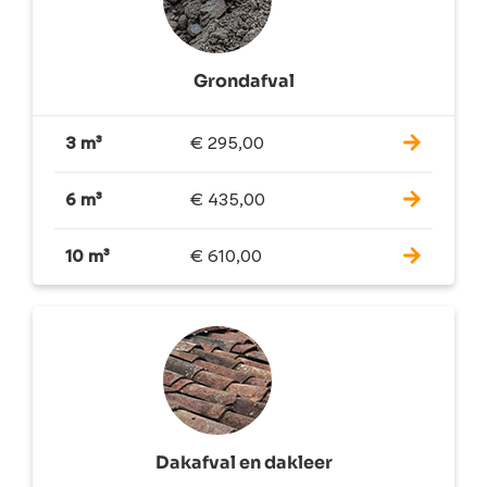
Grondafval
3 m³
€
295,00
6 m³
€
435,00
10 m³
€
610,00
Dakafval en dakleer