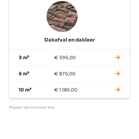
Dakafval en dakleer
3 m³
€
595,00
6 m³
€
875,00
10 m³
€
1.180,00
Prijzen zijn inclusief btw