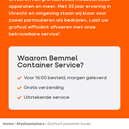
apparaten en meer. Met 35 jaar ervaring in
Utrecht en omgeving staan wij klaar voor
zowel particulieren als bedrijven. Laat uw
grofvuil efficiënt afvoeren met onze
betrouwbare service!
Waarom Bemmel
Container Service?
Voor 16:00 besteld, morgen geleverd
Gratis verzending
Uitstekende service
Home
/
Afvalcontainers
/ Grofvuil container huren