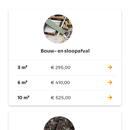
Bouw- en sloopafval
3 m³
€
295,00
6 m³
€
410,00
10 m³
€
525,00