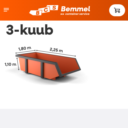
3-kuub