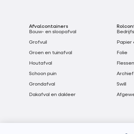
Afvalcontainers
Rolcon
Bouw- en sloopafval
Bedrijf
Grofvuil
Papier 
Groen en tuinafval
Folie
Houtafval
Flessen
Schoon puin
Archief
Grondafval
Swill
Dakafval en dakleer
Afgewer