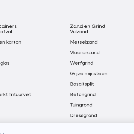
tainers
Zand en Grind
safval
Vulzand
en karton
Metselzand
Vloerenzand
glas
Werfgrind
Grijze mijnsteen
Basaltsplit
kt frituurvet
Betongrind
Tuingrond
Dressgrond
Meng granulaat 0-20 mm