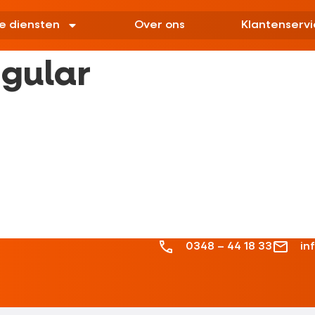
e diensten
Over ons
Klantenservi
gular
0348 – 44 18 33
in