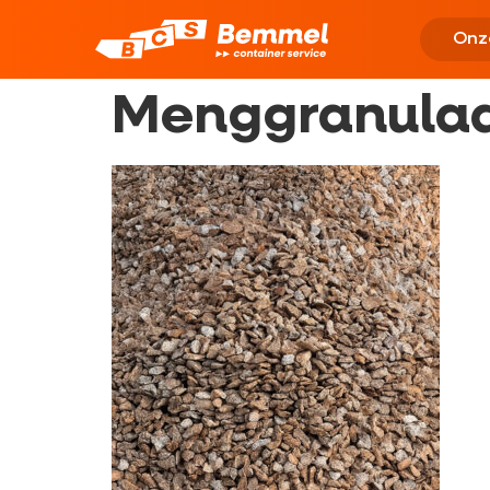
Onz
Menggranula