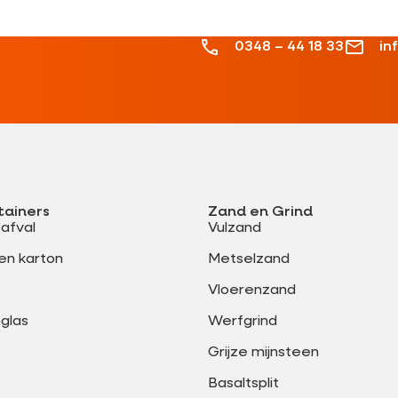
0348 – 44 18 33
in
tainers
Zand en Grind
safval
Vulzand
en karton
Metselzand
Vloerenzand
glas
Werfgrind
Grijze mijnsteen
Basaltsplit