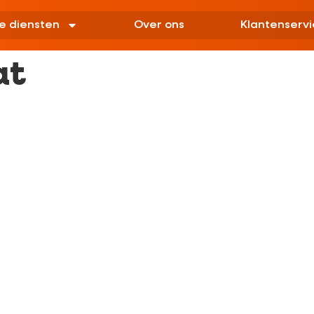
e diensten
Over ons
Klantenservi
at