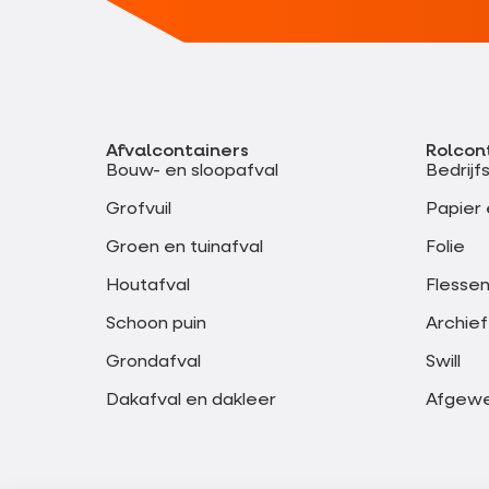
Afvalcontainers
Rolcon
Bouw- en sloopafval
Bedrijf
Grofvuil
Papier 
Groen en tuinafval
Folie
Houtafval
Flessen
Schoon puin
Archief
Grondafval
Swill
Dakafval en dakleer
Afgewer