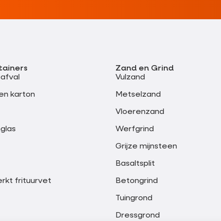
tainers
Zand en Grind
safval
Vulzand
en karton
Metselzand
Vloerenzand
glas
Werfgrind
Grijze mijnsteen
Basaltsplit
kt frituurvet
Betongrind
Tuingrond
Dressgrond