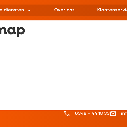
e diensten
Over ons
Klantenservi
-map
0348 – 44 18 33
in